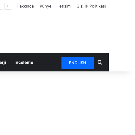
Hakkında
Künye
İletişim
Gizlilik Politikası
Arama yap ...
rji
İnceleme
ENGLISH