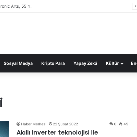
tronic Arts, 55 milyar dolarlık anlaşmayla Suudi Arabistan’ın oldu
Sosyal Medya
Kripto Para
Yapay Zekâ
Kültür
Ene
i
Haber Merkezi
22 Şubat 2022
0
45
Akıllı inverter teknolojisi ile