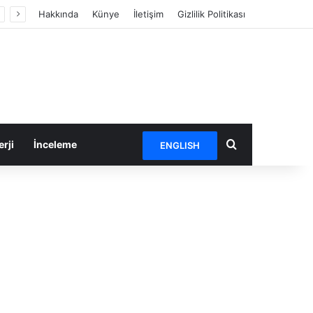
Hakkında
Künye
İletişim
Gizlilik Politikası
Arama yap ...
rji
İnceleme
ENGLISH