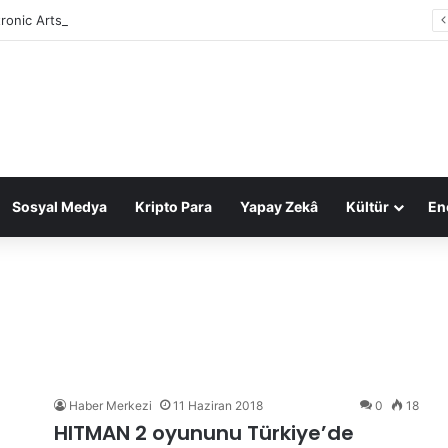
tronic Arts, 55 milyar dolarlık anlaşmayla Suudi Arabistan’ın oldu
Sosyal Medya
Kripto Para
Yapay Zekâ
Kültür
Ene
Haber Merkezi
11 Haziran 2018
0
18
HITMAN 2 oyununu Türkiye’de