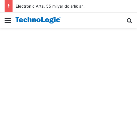
Electronic Arts, 55 milyar dolarlık anlaşmayla Suudi Arabistan’ın oldu
Menü
A