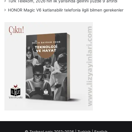
Türk Telekom, 2026’nın ilk yarısında gelirini yüzde 9 artırdı
HONOR Magic V6 katlanabilir telefonla ilgili bilmen gerekenler
© TechnoLogic 2012-2026 |
Turkish
|
English