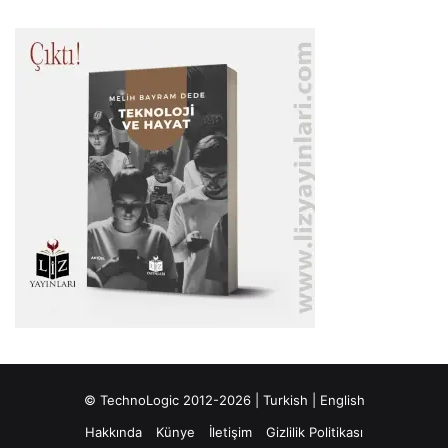
© TechnoLogic 2012-2026 |
Turkish
|
English
Hakkında
Künye
İletişim
Gizlilik Politikası