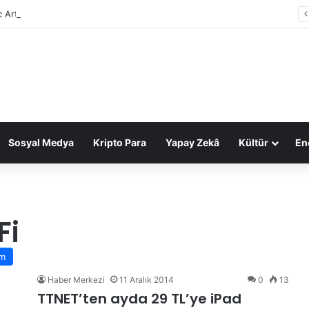
c Arts, 55 milyar dolarlık anlaşmayla Suudi Arabistan’ın oldu
Sosyal Medya
Kripto Para
Yapay Zekâ
Kültür
Ene
Fi
ım
Haber Merkezi
11 Aralık 2014
0
13
TTNET’ten ayda 29 TL’ye iPad