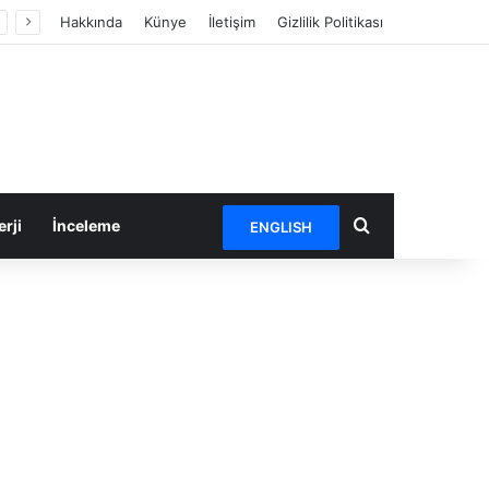
Hakkında
Künye
İletişim
Gizlilik Politikası
Arama yap ...
rji
İnceleme
ENGLISH