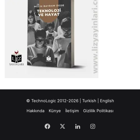
© TechnoLogic 2012-2026 |
Turkish
|
English
Hakkında
Künye
İletişim
Gizlilik Politikası
Facebook
X
LinkedIn
Instagram