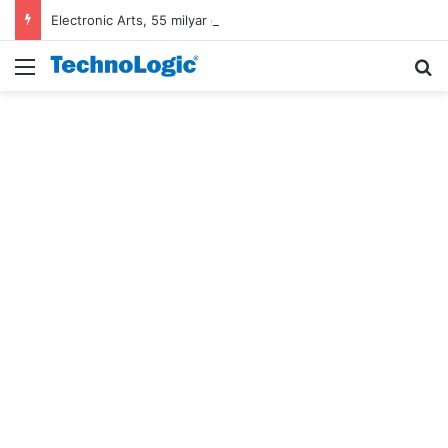
Electronic Arts, 55 milyar dolarlık anlaşmayla Suudi Arabistan’ın oldu
Menü
A