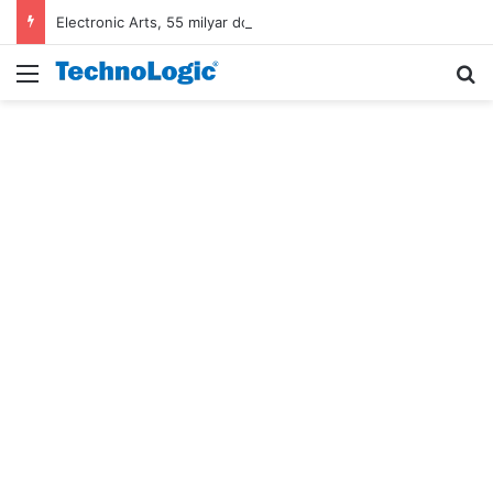
Electronic Arts, 55 milyar dolarlık anlaşmayla Suudi Arabistan’ın oldu
Menü
A