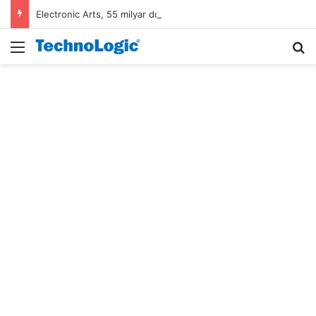
Electronic Arts, 55 milyar dolarlık anlaşmayla Suudi Arabistan’ın oldu
Menü
A