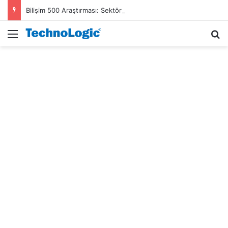
Bilişim 500 Araştırması: Sektör gelirleri 1,6 trilyon TL’ye ulaştı
Menü
A