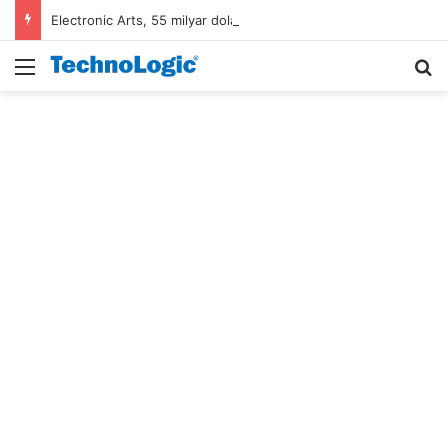
Electronic Arts, 55 milyar dolarlık anlaşmayla Suudi Arabistan’ın oldu
Menü
A