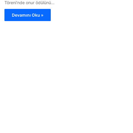
Töreni’nde onur ödülünü…
Devamını Oku »