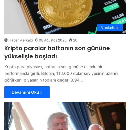
Blockchain
Haber Merkezi
08 Ağustos 2025
20
Kripto paralar haftanın son gününe
yükselişle başladı
Kripto para piyasası, haftanın son gününe olumlu bir
performansla girdi. Bitcoin, 116.000 dolar seviyesinin üzerini
görürken, piyasanın toplam değeri 3,94…
Devamını Oku »