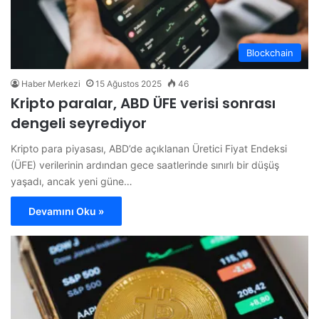
Blockchain
Haber Merkezi
15 Ağustos 2025
46
Kripto paralar, ABD ÜFE verisi sonrası
dengeli seyrediyor
Kripto para piyasası, ABD’de açıklanan Üretici Fiyat Endeksi
(ÜFE) verilerinin ardından gece saatlerinde sınırlı bir düşüş
yaşadı, ancak yeni güne…
Devamını Oku »