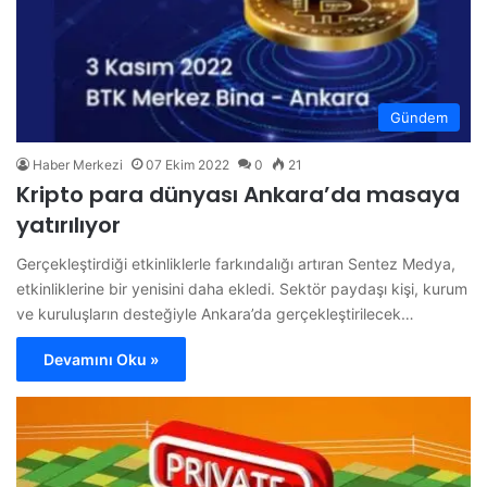
Gündem
Haber Merkezi
07 Ekim 2022
0
21
Kripto para dünyası Ankara’da masaya
yatırılıyor
Gerçekleştirdiği etkinliklerle farkındalığı artıran Sentez Medya,
etkinliklerine bir yenisini daha ekledi. Sektör paydaşı kişi, kurum
ve kuruluşların desteğiyle Ankara’da gerçekleştirilecek…
Devamını Oku »