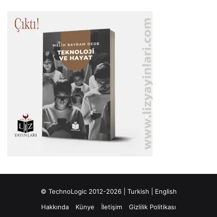
© TechnoLogic 2012-2026 |
Turkish
|
English
Hakkında
Künye
İletişim
Gizlilik Politikası