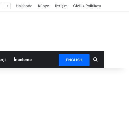
Hakkında
Künye
İletişim
Gizlilik Politikası
Arama yap ...
rji
İnceleme
ENGLISH