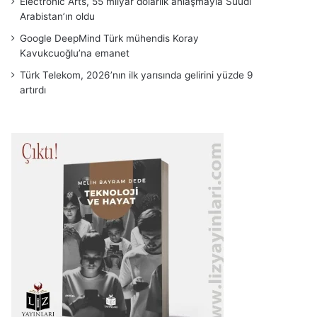
Electronic Arts, 55 milyar dolarlık anlaşmayla Suudi
Arabistan’ın oldu
Google DeepMind Türk mühendis Koray
Kavukcuoğlu’na emanet
Türk Telekom, 2026’nın ilk yarısında gelirini yüzde 9
artırdı