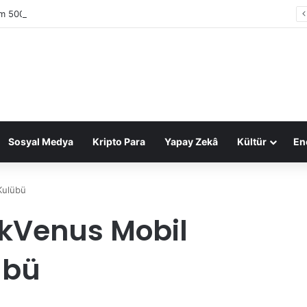
im 500 Araştırması: Sektör gelirleri 1,6 trilyon TL’ye ulaştı
Sosyal Medya
Kripto Para
Yapay Zekâ
Kültür
Ene
 Kulübü
ıkVenus Mobil
übü