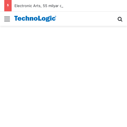
Electronic Arts, 55 milyar dolarlık anlaşmayla Suudi Arabistan’ın oldu
Menü
A