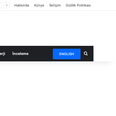
Hakkında
Künye
İletişim
Gizlilik Politikası
Arama yap ...
rji
İnceleme
ENGLISH