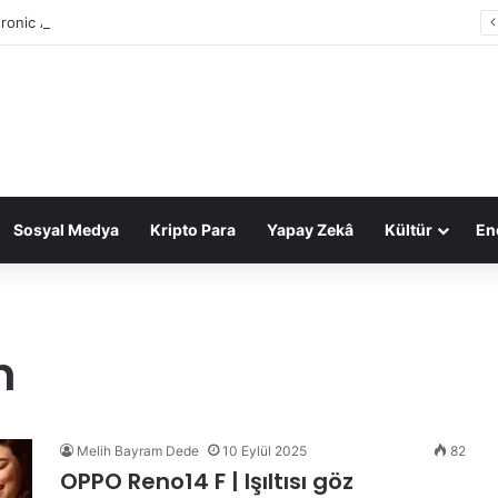
tronic Arts, 55 milyar dolarlık anlaşmayla Suudi Arabistan’ın oldu
Sosyal Medya
Kripto Para
Yapay Zekâ
Kültür
Ene
n
Melih Bayram Dede
10 Eylül 2025
82
OPPO Reno14 F | Işıltısı göz