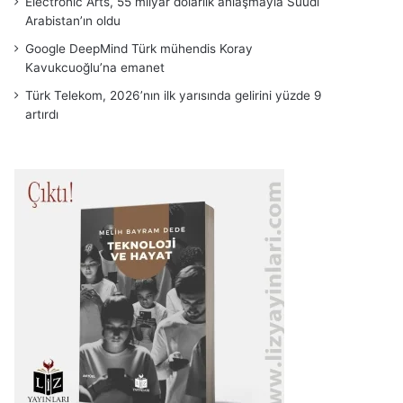
Electronic Arts, 55 milyar dolarlık anlaşmayla Suudi
Arabistan’ın oldu
Google DeepMind Türk mühendis Koray
Kavukcuoğlu’na emanet
Türk Telekom, 2026’nın ilk yarısında gelirini yüzde 9
artırdı