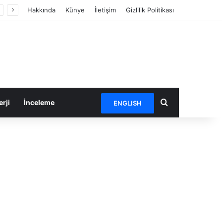
Hakkında
Künye
İletişim
Gizlilik Politikası
Arama yap ...
rji
İnceleme
ENGLISH