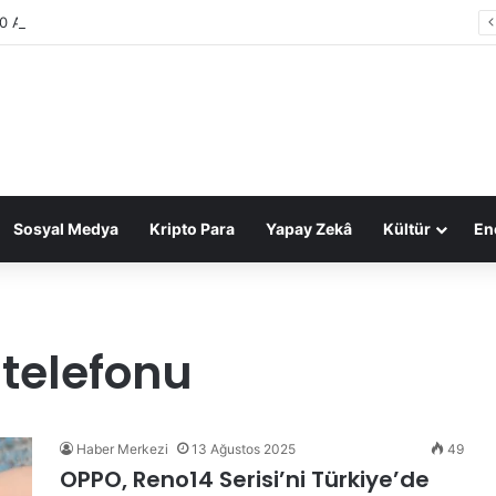
0 Araştırması: Sektör gelirleri 1,6 trilyon TL’ye ulaştı
Sosyal Medya
Kripto Para
Yapay Zekâ
Kültür
Ene
telefonu
Haber Merkezi
13 Ağustos 2025
49
OPPO, Reno14 Serisi’ni Türkiye’de