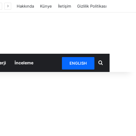
Hakkında
Künye
İletişim
Gizlilik Politikası
Arama yap ...
rji
İnceleme
ENGLISH