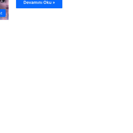
Devamını Oku »
et