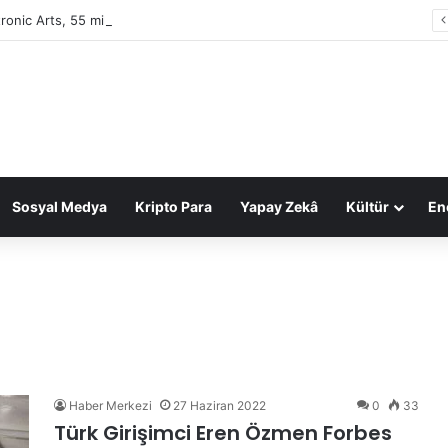
tronic Arts, 55 milyar dolarlık anlaşmayla Suudi Arabistan’ın oldu
Sosyal Medya
Kripto Para
Yapay Zekâ
Kültür
Ene
Haber Merkezi
27 Haziran 2022
0
33
Türk Girişimci Eren Özmen Forbes