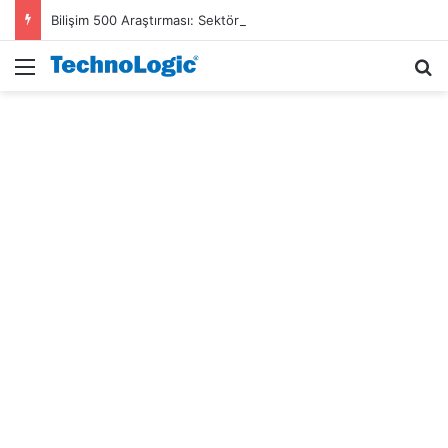
Bilişim 500 Araştırması: Sektör gelirleri 1,6 trilyon TL’ye ulaştı
Menü
A