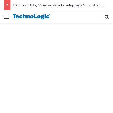
Electronic Arts, 55 milyar dolarlık anlaşmayla Suudi Arabistan’ın oldu
Menü
A