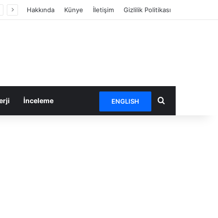
Hakkında
Künye
İletişim
Gizlilik Politikası
Arama yap ...
rji
İnceleme
ENGLISH