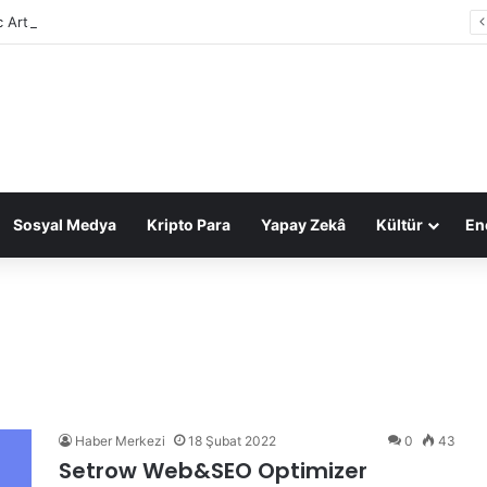
c Arts, 55 milyar dolarlık anlaşmayla Suudi Arabistan’ın oldu
Sosyal Medya
Kripto Para
Yapay Zekâ
Kültür
Ene
Haber Merkezi
18 Şubat 2022
0
43
Setrow Web&SEO Optimizer