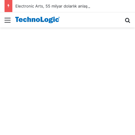
Electronic Arts, 55 milyar dolarlık anlaşmayla Suudi Arabistan’ın oldu
Menü
A