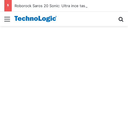
Roborock Saros 20 Sonic: Ultra ince tasarım güçlü temizlikle buluşuyor
Menü
A