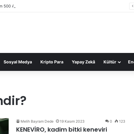
im 500 Araştırması: Sektör gelirleri 1,6 trilyon TL’ye ulaştı
Sosyal Medya
Kripto Para
Yapay Zekâ
Kültür
Ene
dir?
Melih Bayram Dede
19 Kasım 2023
0
123
KENEVİRO, kadim bitki keneviri