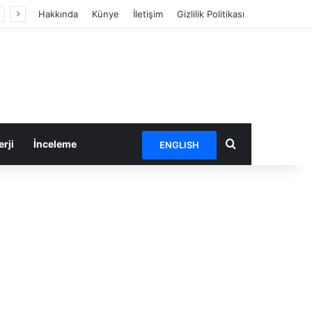
Hakkında
Künye
İletişim
Gizlilik Politikası
Arama yap ...
rji
İnceleme
ENGLISH