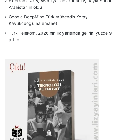
Electronic Arts, 55 milyar dolarlık anlaşmayla Suudi
Arabistan’ın oldu
Google DeepMind Türk mühendis Koray
Kavukcuoğlu’na emanet
Türk Telekom, 2026’nın ilk yarısında gelirini yüzde 9
artırdı