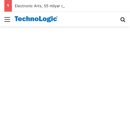
Electronic Arts, 55 milyar dolarlık anlaşmayla Suudi Arabistan’ın oldu
Menü
A