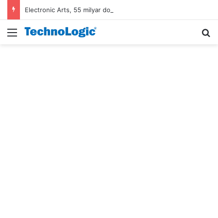
Electronic Arts, 55 milyar dolarlık anlaşmayla Suudi Arabistan’ın oldu
Menü
A