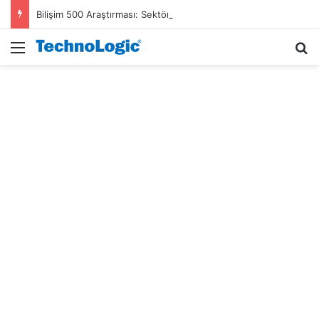
Bilişim 500 Araştırması: Sektör gelirleri 1,6 trilyon TL’ye ulaştı
Menü
A