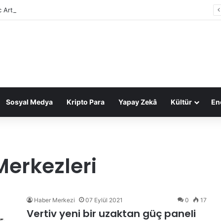
c Arts, 55 milyar dolarlık anlaşmayla Suudi Arabistan’ın oldu
Sosyal Medya
Kripto Para
Yapay Zekâ
Kültür
Ene
Merkezleri
Haber Merkezi
07 Eylül 2021
0
17
Vertiv yeni bir uzaktan güç paneli