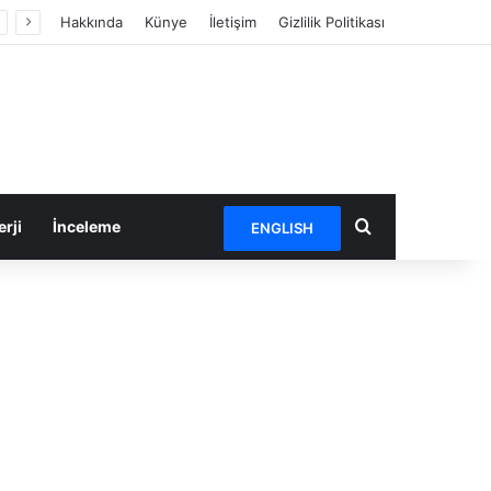
Hakkında
Künye
İletişim
Gizlilik Politikası
Arama yap ...
rji
İnceleme
ENGLISH