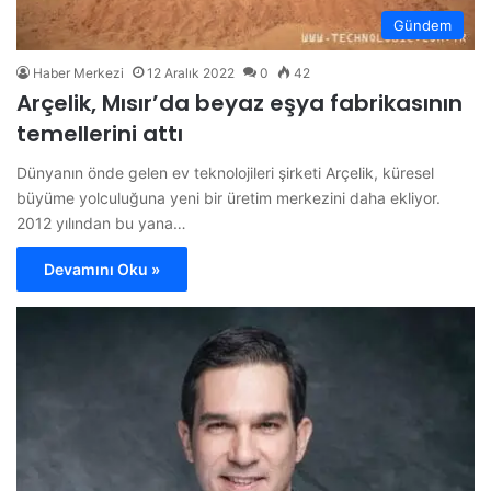
Gündem
Haber Merkezi
12 Aralık 2022
0
42
Arçelik, Mısır’da beyaz eşya fabrikasının
temellerini attı
Dünyanın önde gelen ev teknolojileri şirketi Arçelik, küresel
büyüme yolculuğuna yeni bir üretim merkezini daha ekliyor.
2012 yılından bu yana…
Devamını Oku »