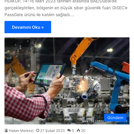
PEAKUP, 14-16 Mart 2023 tarihleri arasında BAE/Dubai’de
gerçekleştirilen, bölgenin en büyük siber güvenlik fuarı GISEC’e
PassGate ürünü ile katılım sağladı.…
Devamını Oku »
Gündem
Haber Merkezi
27 Şubat 2023
0
20