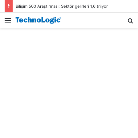
Bilişim 500 Araştırması: Sektör gelirleri 1,6 trilyon TL’ye ulaştı
Menü
A