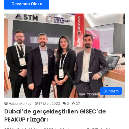
Devamını Oku »
Gündem
Haber Merkezi
17 Mart 2023
0
37
Dubai’de gerçekleştirilen GISEC’de
PEAKUP rüzgârı