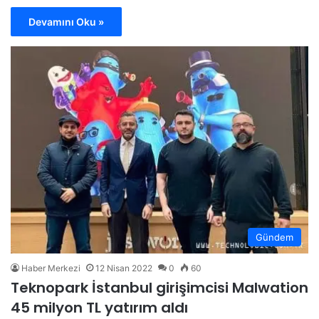
Devamını Oku »
Gündem
Haber Merkezi
12 Nisan 2022
0
60
Teknopark İstanbul girişimcisi Malwation
45 milyon TL yatırım aldı