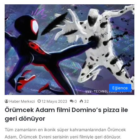
Eğlence
Haber Merkezi
12 Mayıs 2023
0
32
Örümcek Adam filmi Domino’s pizza ile
geri dönüyor
Tüm zamanların en ikonik süper kahramanlarından Örümcek
Adam, Örümcek Evreni serisinin yeni filmiyle geri dönüyor.