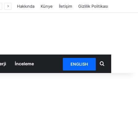
Hakkında
Künye
İletişim
Gizlilik Politikası
Arama yap ...
rji
İnceleme
ENGLISH