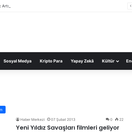
c Arts, 55 milyar dolarlık anlaşmayla Suudi Arabistan’ın oldu
Sosyal Medya
Kripto Para
Yapay Zekâ
Kültür
Ene
m
Haber Merkezi
07 Şubat 2013
0
22
Yeni Yıldız Savaşları filmleri geliyor