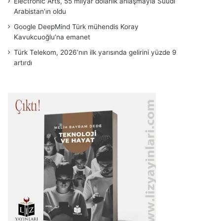
Electronic Arts, 55 milyar dolarlık anlaşmayla Suudi
Arabistan’ın oldu
Google DeepMind Türk mühendis Koray
Kavukcuoğlu’na emanet
Türk Telekom, 2026’nın ilk yarısında gelirini yüzde 9
artırdı