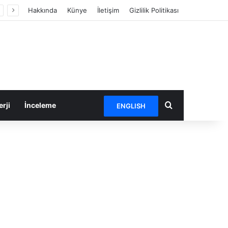
Hakkında
Künye
İletişim
Gizlilik Politikası
Arama yap ...
rji
İnceleme
ENGLISH