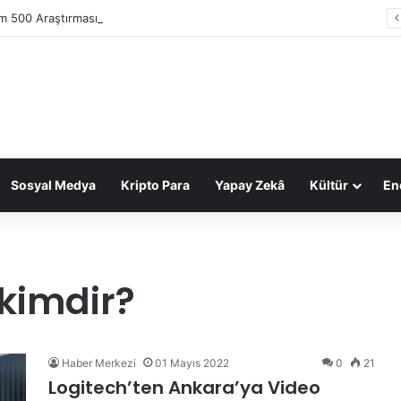
im 500 Araştırması: Sektör gelirleri 1,6 trilyon TL’ye ulaştı
Sosyal Medya
Kripto Para
Yapay Zekâ
Kültür
Ene
kimdir?
Haber Merkezi
01 Mayıs 2022
0
21
Logitech’ten Ankara’ya Video