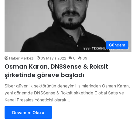
Gündem
Haber Merkezi
09 Mayıs 2022
0
39
Osman Karan, DNSSense & Roksit
şirketinde göreve başladı
Siber güvenlik sektörünün deneyimli isimlerinden Osman Karan,
yeni dönemde DNSSense & Roksit şirketinde Global Satış ve
Kanal Presales Yöneticisi olarak…
Devamını Oku »