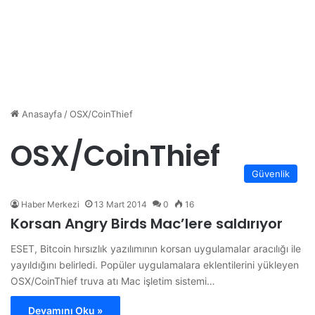
Anasayfa
/
OSX/CoinThief
OSX/CoinThief
Güvenlik
Haber Merkezi
13 Mart 2014
0
16
Korsan Angry Birds Mac’lere saldırıyor
ESET, Bitcoin hırsızlık yazılımının korsan uygulamalar aracılığı ile
yayıldığını belirledi. Popüler uygulamalara eklentilerini yükleyen
OSX/CoinThief truva atı Mac işletim sistemi…
Devamını Oku »