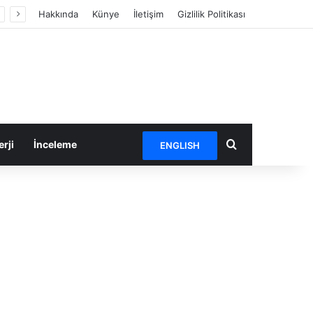
Hakkında
Künye
İletişim
Gizlilik Politikası
Arama yap ...
rji
İnceleme
ENGLISH