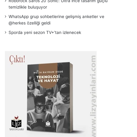
Roborock Saros 20 Sonic: Ultra ince tasarım güçlü
temizlikle buluşuyor
WhatsApp grup sohbetlerine gelişmiş anketler ve
@herkes özelliği geldi
Sporda yeni sezon TV+’tan izlenecek