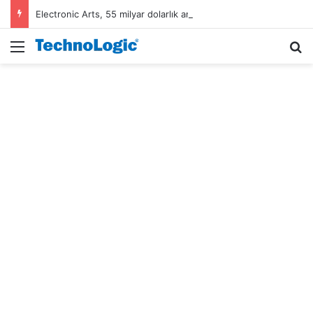
Electronic Arts, 55 milyar dolarlık anlaşmayla Suudi Arabistan’ın oldu
Menü
A