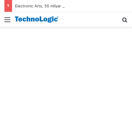
Electronic Arts, 55 milyar dolarlık anlaşmayla Suudi Arabistan’ın oldu
Menü
A