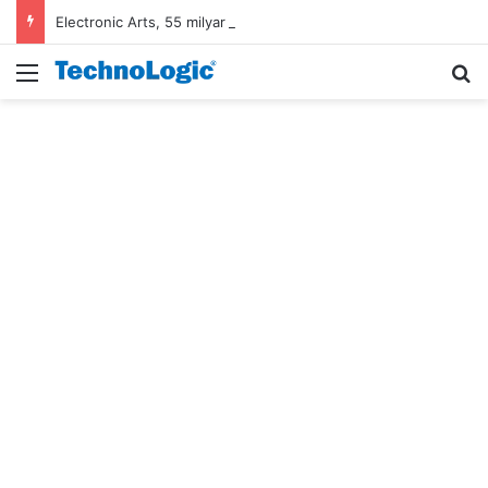
Electronic Arts, 55 milyar dolarlık anlaşmayla Suudi Arabistan’ın oldu
Menü
A