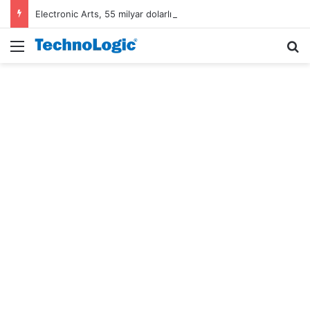
Electronic Arts, 55 milyar dolarlık anlaşmayla Suudi Arabistan’ın oldu
Menü
A