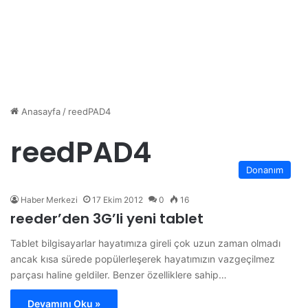
Anasayfa
/
reedPAD4
reedPAD4
Donanım
Haber Merkezi
17 Ekim 2012
0
16
reeder’den 3G’li yeni tablet
Tablet bilgisayarlar hayatımıza gireli çok uzun zaman olmadı
ancak kısa sürede popülerleşerek hayatımızın vazgeçilmez
parçası haline geldiler. Benzer özelliklere sahip…
Devamını Oku »