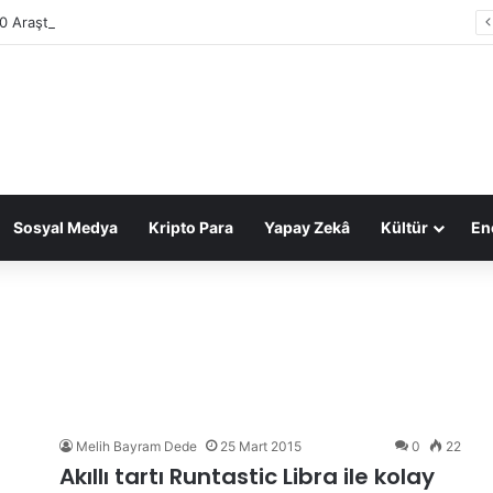
0 Araştırması: Sektör gelirleri 1,6 trilyon TL’ye ulaştı
Sosyal Medya
Kripto Para
Yapay Zekâ
Kültür
Ene
Melih Bayram Dede
25 Mart 2015
0
22
Akıllı tartı Runtastic Libra ile kolay