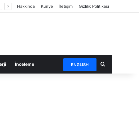
Hakkında
Künye
İletişim
Gizlilik Politikası
Arama yap ...
rji
İnceleme
ENGLISH