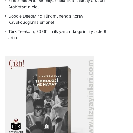
Electronic Arts, 55 milyar dolarlık anlaşmayla Suudi
Arabistan’ın oldu
Google DeepMind Türk mühendis Koray
Kavukcuoğlu’na emanet
Türk Telekom, 2026’nın ilk yarısında gelirini yüzde 9
artırdı