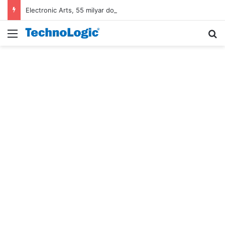
Electronic Arts, 55 milyar dolarlık anlaşmayla Suudi Arabistan’ın oldu
Menü
A