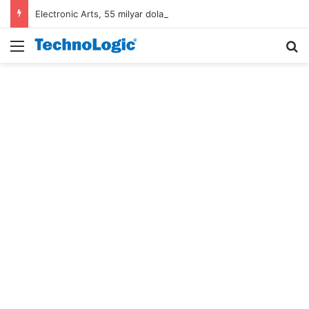
Electronic Arts, 55 milyar dolarlık anlaşmayla Suudi Arabistan’ın oldu
Menü
A