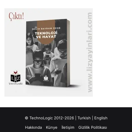
© TechnoLogic 2012-2026 |
Turkish
|
English
Hakkında
Künye
İletişim
Gizlilik Politikası