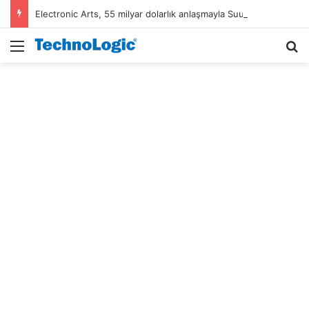
Electronic Arts, 55 milyar dolarlık anlaşmayla Suudi Arabistan’ın oldu
Menü
A