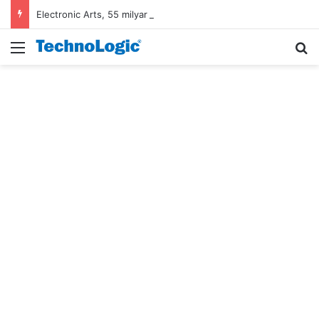
Electronic Arts, 55 milyar dolarlık anlaşmayla Suudi Arabistan’ın oldu
Menü
A