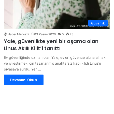
Güvenlik
Haber Merkezi
03 Kasım 2020
0
23
Yale, güvenlikte yeni bir aşama olan
Linus Akıllı Kilit’i tanıttı
Ev güvenliğinde uzman olan Yale, evleri güvence altına almak
ve iyileştirmek için tasarlanmış anahtarsız kapı kilidi Linus’u
piyasaya sürdü. Yeni…
Devamını Oku »