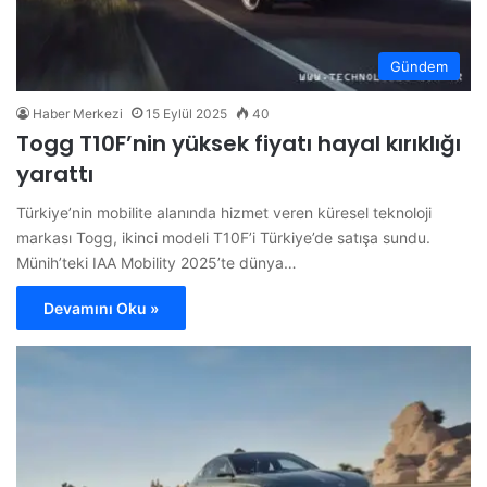
Gündem
Haber Merkezi
15 Eylül 2025
40
Togg T10F’nin yüksek fiyatı hayal kırıklığı
yarattı
Türkiye’nin mobilite alanında hizmet veren küresel teknoloji
markası Togg, ikinci modeli T10F’i Türkiye’de satışa sundu.
Münih’teki IAA Mobility 2025’te dünya…
Devamını Oku »