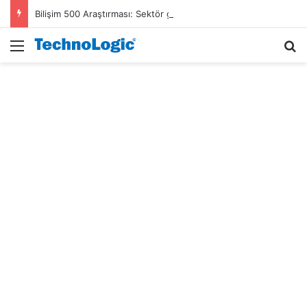
Bilişim 500 Araştırması: Sektör gelirleri 1,6 trilyon TL’ye ulaştı
Menü
A