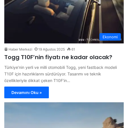
Ekonomi
Haber Merkezi
19 Ağustos 2025
61
Togg T10F’nin fiyatı ne kadar olacak?
Türkiye’nin yerli ve milli otomobili Togg, yeni fastback modeli
T10F için hazırlıklarını sürdürüyor. Tasarımı ve teknik
özellikleriyle dikkat çeken T10F’in…
Devamını Oku »