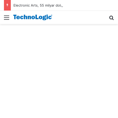
Electronic Arts, 55 milyar dolarlık anlaşmayla Suudi Arabistan’ın oldu
Menü
A