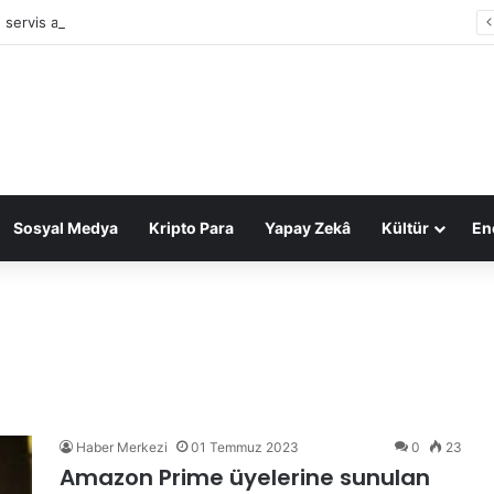
 servis ağını genişletiyor: Yıl sonunda 64 noktada olacak
Sosyal Medya
Kripto Para
Yapay Zekâ
Kültür
Ene
Haber Merkezi
01 Temmuz 2023
0
23
Amazon Prime üyelerine sunulan