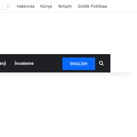
Hakkında
Künye
İletişim
Gizlilik Politikası
Arama yap ...
rji
İnceleme
ENGLISH