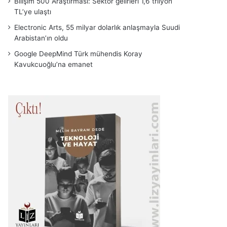
Bilişim 500 Araştırması: Sektör gelirleri 1,6 trilyon
TL’ye ulaştı
Electronic Arts, 55 milyar dolarlık anlaşmayla Suudi
Arabistan’ın oldu
Google DeepMind Türk mühendis Koray
Kavukcuoğlu’na emanet