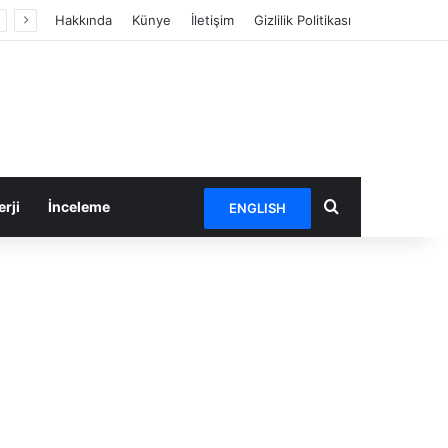
Hakkında
Künye
İletişim
Gizlilik Politikası
Arama yap ...
rji
İnceleme
ENGLISH