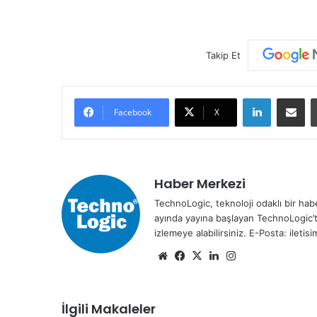
Takip Et
LinkedIn
E-Posta ile paylaş
Facebook
X
Haber Merkezi
TechnoLogic, teknoloji odaklı bir habe
ayında yayına başlayan TechnoLogic’t
izlemeye alabilirsiniz. E-Posta: ileti
We
Fa
X
Lin
Ins
b
ce
ke
tag
sit
bo
dIn
ra
İlgili Makaleler
esi
ok
m