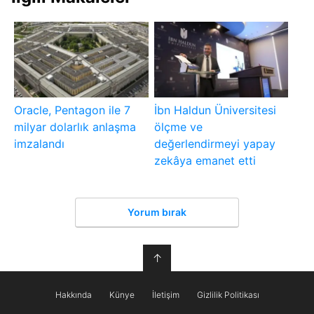
Oracle, Pentagon ile 7
İbn Haldun Üniversitesi
milyar dolarlık anlaşma
ölçme ve
imzalandı
değerlendirmeyi yapay
zekâya emanet etti
Yorum bırak
↑
Hakkında
Künye
İletişim
Gizlilik Politikası